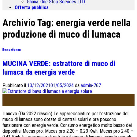
Ghana:
One Stop Services LTD
Offerta pubblica
Archivio Tag:
energia verde nella
produzione di muco di lumaca
Без рубрики
MUCINA VERDE: estrattore di muco di
lumaca da energia verde
Pubblicato il
13/12/2021
01/05/2024
da
admin-767
13
Dic
Il nuovo (Da 2022 rilascio) Le apparecchiature per l'estrazione del
muco di lumaca sono dotate di centrali solari e ora possono
funzionare con energia verde. Consumo energetico molto basso dei
dispositivi Mucus pro: Mucus pro 2.20 – 0.23 Kwh; Mucus pro 2.40 –
0.41 Kwh; ha permesso di estrarre il muco di lumaca usando piccoli