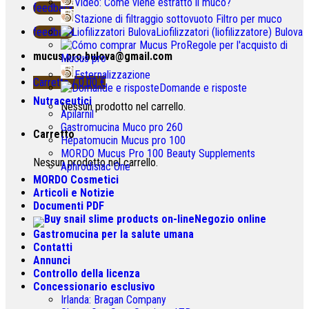
Video: Come viene estratto il muco?
feedback
Stazione di filtraggio sottovuoto Filtro per muco
feedback
Liofilizzatori (liofilizzatore) Bulova
Regole per l'acquisto di
mucus.pro.bulova@gmail.com
Mucus pro
Esternalizzazione
Carretto /
0.00
€
Domande e risposte
Nutraceutici
Nessun prodotto nel carrello.
Apilarnil
Gastromucina Muco pro 260
Carretto
Hepatomucin Mucus pro
100
MORDO Mucus Pro
100
Beauty Supplements
Nessun prodotto nel carrello.
Aphrodisiac One
MORDO Cosmetici
Articoli e Notizie
Documenti PDF
Negozio online
Gastromucina per la salute umana
Contatti
Annunci
Controllo della licenza
Concessionario esclusivo
Irlanda:
Bragan Company