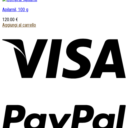
Apilarnil, 100 g
120.00
€
Aggiungi al carrello