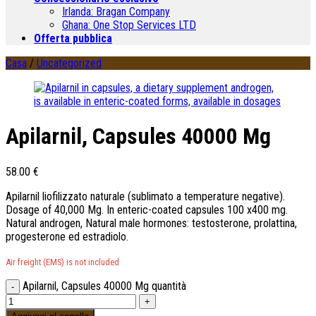
Irlanda:
Bragan Company
Ghana:
One Stop Services LTD
Offerta pubblica
Casa
/
Uncategorized
Apilarnil, Capsules 40000 Mg
58.00
€
Apilarnil liofilizzato naturale (sublimato a temperature negative).
Dosage of
40,000 Mg.
In enteric-coated capsules
100
x400 mg
.
Natural androgen
,
Natural male hormones
:
testosterone
, prolattina,
progesterone ed estradiolo.
Air freight
(EMS)
is not included
Apilarnil, Capsules 40000 Mg quantità