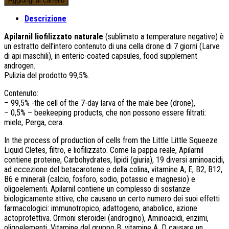
Aggiungi al carrello
Descrizione
Apilarnil liofilizzato naturale
(sublimato a temperature negative) è
un estratto dell'intero contenuto di una cella drone di 7 giorni (Larve
di api maschili),
in enteric-coated capsules
,
food supplement
androgen
.
Pulizia del prodotto 99,5%.
Contenuto:
– 99,5%
-
the cell of the 7-day larva of the male bee
(drone),
– 0,5%
– beekeeping products
, che non possono essere filtrati:
miele, Perga, cera.
In the process of production of cells from the Little Little Squeeze
Liquid Cletes
, filtro, e liofilizzato. Come la pappa reale, Apilarnil
contiene proteine,
Carbohydrates
, lipidi (giuria), 19 diversi aminoacidi,
ad eccezione del betacarotene e della colina, vitamine A, E, B2,
B12
,
B6 e minerali (calcio, fosforo, sodio, potassio e magnesio) e
oligoelementi. Apilarnil contiene un complesso di sostanze
biologicamente attive, che causano un certo numero dei suoi effetti
farmacologici: immunotropico, adattogeno, anabolico, azione
actoprotettiva. Ormoni steroidei (androgino), Aminoacidi, enzimi,
oligoelementi, Vitamine del gruppo B, vitamine A, D causare un