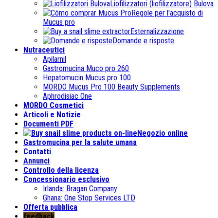
Liofilizzatori (liofilizzatore) Bulova
Regole per l'acquisto di
Mucus pro
Esternalizzazione
Domande e risposte
Nutraceutici
Apilarnil
Gastromucina Muco pro 260
Hepatomucin Mucus pro
100
MORDO Mucus Pro
100
Beauty Supplements
Aphrodisiac One
MORDO Cosmetici
Articoli e Notizie
Documenti PDF
Negozio online
Gastromucina per la salute umana
Contatti
Annunci
Controllo della licenza
Concessionario esclusivo
Irlanda:
Bragan Company
Ghana:
One Stop Services LTD
Offerta pubblica
feedback