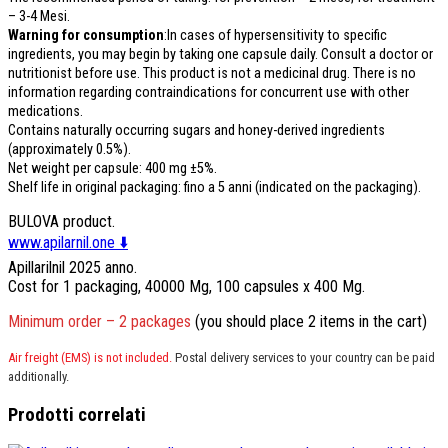
–
3-4 Mesi.
Warning for consumption
:
In cases of hypersensitivity to specific
ingredients
,
you may begin by taking one capsule daily
.
Consult a doctor or
nutritionist before use
.
This product is not a medicinal drug
.
There is no
information regarding contraindications for concurrent use with other
medications
.
Contains naturally occurring sugars and honey-derived ingredients
(
approximately
0.5%).
Net weight per capsule
: 400
mg ±5%
.
Shelf life in original packaging
: fino a 5 anni (
indicated on the packaging
).
BULOVA product
.
www.apilarnil.one
⬇️
Apillarilnil
2025 anno.
Cost for
1 p
ackaging
, 40000 Mg, 100
capsules x
400 Mg.
Minimum order
– 2
packages
(
you should place
2
items in the cart
)
Air freight
(EMS)
is not included
.
Postal delivery services to your country can be paid
additionally
.
Prodotti correlati