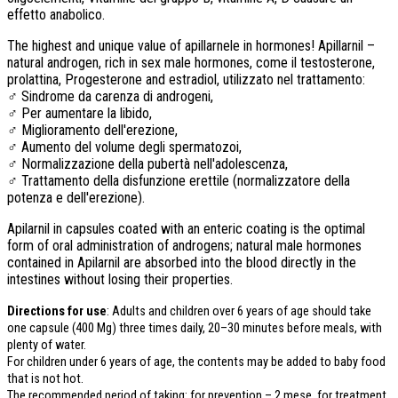
effetto anabolico.
The highest and unique value of apillarnele in hormones
!
Apillarnil –
natural androgen
,
rich in sex male hormones
,
come il testosterone
,
prolattina,
Progesterone and estradiol
, utilizzato nel trattamento:
♂ Sindrome da carenza di androgeni,
♂ Per aumentare la libido,
♂ Miglioramento dell'erezione,
♂ Aumento del volume degli spermatozoi,
♂ Normalizzazione della pubertà nell'adolescenza,
♂ Trattamento della disfunzione erettile (normalizzatore della
potenza e dell'erezione).
Apilarnil in capsules coated with an enteric coating is the optimal
form of oral administration of androgens
;
natural male hormones
contained in Apilarnil are absorbed into the blood directly in the
intestines without losing their properties
.
Directions for use
:
Adults and children over
6
years of age should take
one capsule
(400 Mg)
three times daily
, 20
–30 minutes before meals
,
with
plenty of water
.
For children under
6
years of age
,
the contents may be added to baby food
that is not hot
.
The recommended period of taking
:
for prevention –
2 mese,
for treatment