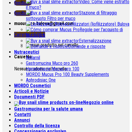
Video: Come viene estratto
feedback
il muco?
Stazione di filtraggio
feedback
sottovuoto Filtro per muco
mucus.pro.bulova@gmail.com
Liofilizzatori (liofilizzatore) Bulova
Regole per l'acquisto di
Carretto /
0.00
€
Mucus pro
Esternalizzazione
Nessun prodotto nel carrello.
Domande e risposte
Nutraceutici
Carretto
Apilarnil
Gastromucina Muco pro 260
Nessun prodotto nel carrello.
Hepatomucin Mucus pro
100
MORDO Mucus Pro
100
Beauty Supplements
Aphrodisiac One
MORDO Cosmetici
Articoli e Notizie
Documenti PDF
Negozio online
Gastromucina per la salute umana
Contatti
Annunci
Controllo della licenza
Concessionario esclusivo