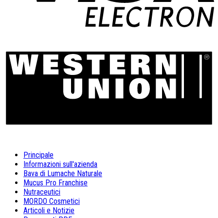
Principale
Informazioni sull'azienda
Bava di Lumache Naturale
Mucus Pro Franchise
Nutraceutici
MORDO Cosmetici
Articoli e Notizie