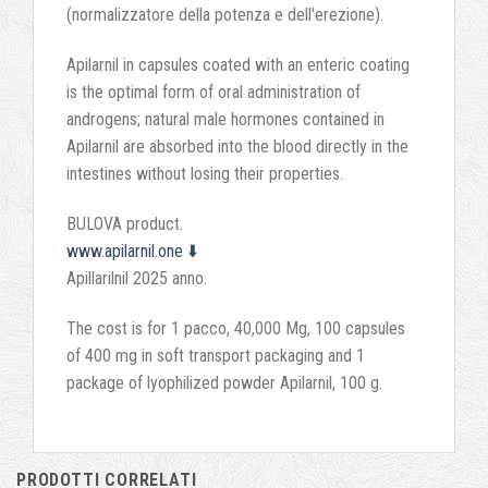
(normalizzatore della potenza e dell'erezione).
Apilarnil in capsules coated with an enteric coating
is the optimal form of oral administration of
androgens
;
natural male hormones contained in
Apilarnil are absorbed into the blood directly in the
intestines without losing their properties
.
BULOVA product
.
www.apilarnil.one
⬇️
Apillarilnil
2025 anno.
The cost is for
1 pacco, 40,000 Mg, 100
capsules
of
400
mg in soft transport packaging and
1
package of lyophilized powder Apilarnil
, 100 g.
PRODOTTI CORRELATI