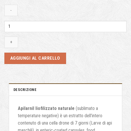
Apilarnil:
100
g
+
Capsules
40000
AGGIUNGI AL CARRELLO
Mg
quantità
DESCRIZIONE
Apilarnil liofilizzato naturale
(sublimato a
temperature negative) è un estratto dell'intero
contenuto di una cella drone di 7 giorni (Larve di api
maschili),
in enteric-coated capsules
,
food