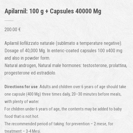
Apilarnil: 100 g + Capsules 40000 Mg
200.00
€
Apilarnil liofilizzato naturale (sublimato a temperature negative).
Dosage of
40,000 Mg.
In enteric-coated capsules
100
x400 mg
and also in powder form
.
Natural androgen
,
Natural male hormones
:
testosterone
, prolattina,
progesterone ed estradiolo.
Directions for use
:
Adults and children over
6
years of age should take
one capsule
(400 Mg)
three times daily
, 20
–30 minutes before meals
,
with plenty of water
.
For children under
6
years of age
,
the contents may be added to baby
food that is not hot
.
The recommended period of taking
:
for prevention –
2 mese,
for
treatment –
3-4 Mesi.