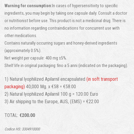
Warning for consumption
:
In cases of hypersensitivity to specific
ingredients
,
you may begin by taking one capsule daily
.
Consult a doctor
or nutritionist before use
.
This product is not a medicinal drug
.
There is
no information regarding contraindications for concurrent use with
other medications
.
Contains naturally occurring sugars and honey-derived ingredients
(
approximately
0.5%).
Net weight per capsule
: 400
mg ±5%
.
Shelf life in original packaging
: fino a 5 anni (
indicated on the packaging
).
1)
Natural lyophilized Apilarnil encapsulated
(
in soft transport
packaging
)
40,000 Mg.
x €58 = €58.00
2)
Natural lyophilized Apilarnil
100
g =
120.00 Euro
3)
Air shipping to the Europe
,
AUS
, (EMS)
= €22.00
TOTAL
:
€200.00
Codice HS: 3304910000