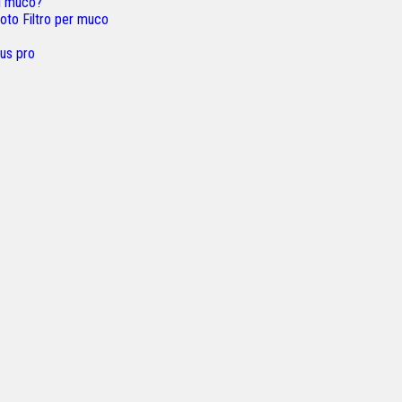
il muco?
uoto Filtro per muco
cus pro