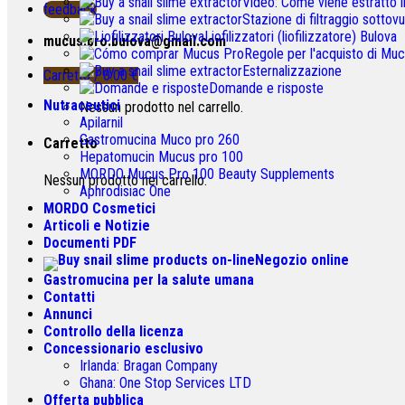
Video: Come viene estratto 
feedback
Stazione di filtraggio sottov
Liofilizzatori (liofilizzatore) Bulova
mucus.pro.bulova@gmail.com
Regole per l'acquisto di Mu
Esternalizzazione
Carretto /
0.00
€
Domande e risposte
Nutraceutici
Nessun prodotto nel carrello.
Apilarnil
Gastromucina Muco pro 260
Carretto
Hepatomucin Mucus pro
100
MORDO Mucus Pro
100
Beauty Supplements
Nessun prodotto nel carrello.
Aphrodisiac One
MORDO Cosmetici
Articoli e Notizie
Documenti PDF
Negozio online
Gastromucina per la salute umana
Contatti
Annunci
Controllo della licenza
Concessionario esclusivo
Irlanda:
Bragan Company
Ghana:
One Stop Services LTD
Offerta pubblica