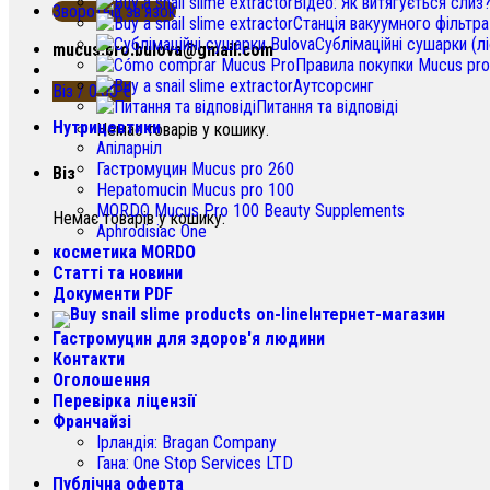
Відео: Як витягується слиз
Зворотній зв'язок
Станція вакуумного фільтра
Сублімаційні сушарки (лі
mucus.pro.bulova@gmail.com
Правила покупки Mucus pro
Аутсорсинг
Віз /
0.00
€
Питання та відповіді
Нутрицевтики
Немає товарів у кошику.
Апіларніл
Гастромуцин Mucus pro 260
Віз
Hepatomucin Mucus pro
100
MORDO Mucus Pro
100
Beauty Supplements
Немає товарів у кошику.
Aphrodisiac One
косметика MORDO
Статті та новини
Документи PDF
Інтернет-магазин
Гастромуцин для здоров'я людини
Контакти
Оголошення
Перевірка ліцензії
Франчайзі
Ірландія:
Bragan Company
Гана:
One Stop Services LTD
Публічна оферта