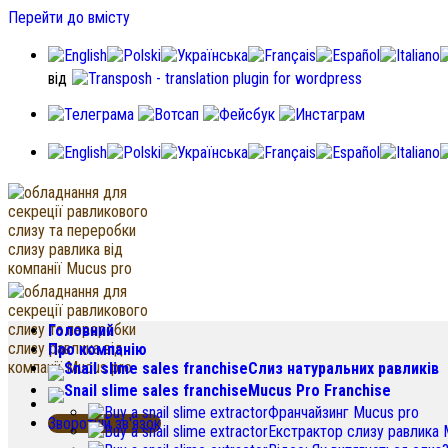
Перейти до вмісту
від
Головний
Про компанію
Слиз натуральних равликів
Mucus Pro Franchise
Франчайзинг Mucus pro
Зворотній зв'язок
Екстрактор слизу равлика 