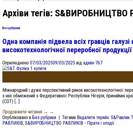
Архіви тегів:
S&ВИРОБНИЦТВО РАВ
Без рубрики
Одна компанія підвела всіх гравців галуз
високотехнологічної переробної продукції
Оприлюднено
07/03/2025
09/03/2025
від
адмін-767
07
Березня
Міжнародний і дуже перспективний ринок високотехнологічної пере
з них обмежений з Федеративної Республіки Нігерія, принаймні кра
(СОТ) […]
Продовжити читання →
→
Опубліковано в
Без рубрики
|
Тегами
Видалити термін: S&Равлик T
РАВЛИКІВ
,
S&ВИРОБНИЦТВО РАВЛИКІВ - Пірати і злодії