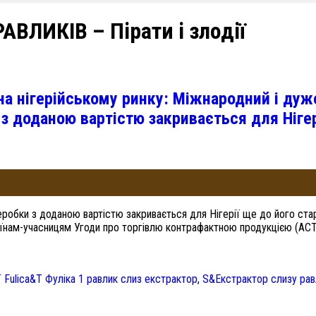
ЛИКІВ – Пірати і злодії
і на нігерійському ринку: Міжнародний і ду
 з доданою вартістю закривається для Нігер
робки з доданою вартістю закривається для Нігерії ще до його стар
їнам-учасницям Угоди про торгівлю контрафактною продукцією (АСТА)
 Fulica&Т Фуліка 1 равлик слиз екстрактор
,
S&Екстрактор слизу равл