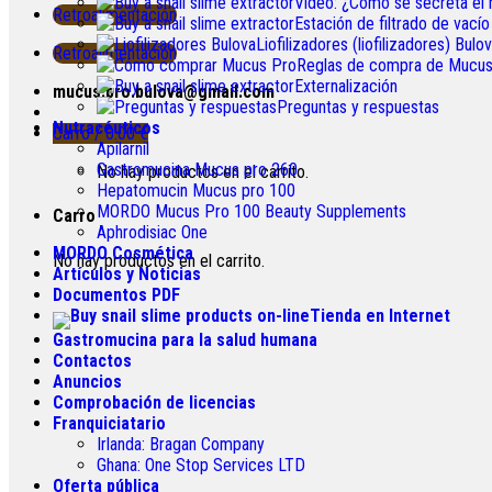
Vídeo: ¿Cómo se secreta el
Retroalimentación
Estación de filtrado de vacío
Liofilizadores (liofilizadores) Bulo
Retroalimentación
Reglas de compra de Mucus
Externalización
mucus.pro.bulova@gmail.com
Preguntas y respuestas
Nutracéuticos
Carro /
0.00
€
Apilarnil
Gastromucina Mucus pro 260
No hay productos en el carrito.
Hepatomucin Mucus pro
100
MORDO Mucus Pro
100
Beauty Supplements
Carro
Aphrodisiac One
MORDO Cosmética
No hay productos en el carrito.
Artículos y Noticias
Documentos PDF
Tienda en Internet
Gastromucina para la salud humana
Contactos
Anuncios
Comprobación de licencias
Franquiciatario
Irlanda:
Bragan Company
Ghana:
One Stop Services LTD
Oferta pública