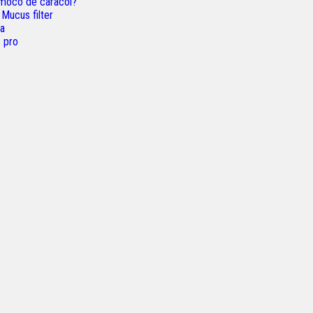
 moco de caracol?
 Mucus filter
va
 pro