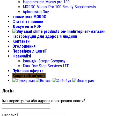
Hepatomucin Mucus pro
100
MORDO Mucus Pro
100
Beauty Supplements
Aphrodisiac One
косметика MORDO
Статті та новини
Документи PDF
Інтернет-магазин
Гастромуцин для здоров'я людини
Контакти
Оголошення
Перевірка ліцензії
Франчайзі
Ірландія:
Bragan Company
Гана:
One Stop Services LTD
Публічна оферта
Зворотній зв'язок
Логін
Ім'я користувача або адреса електронної пошти
*
Пароль
*