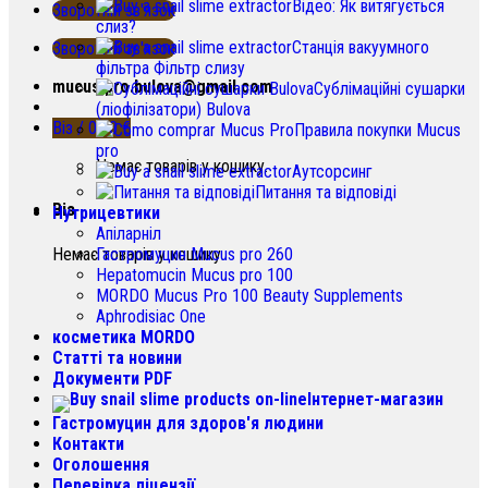
Відео: Як витягується
Зворотній зв'язок
слиз?
Станція вакуумного
Зворотній зв'язок
фільтра Фільтр слизу
mucus.pro.bulova@gmail.com
Сублімаційні сушарки
(ліофілізатори) Bulova
Віз /
0.00
€
Правила покупки Mucus
pro
Немає товарів у кошику.
Аутсорсинг
Питання та відповіді
Віз
Нутрицевтики
Апіларніл
Немає товарів у кошику.
Гастромуцин Mucus pro 260
Hepatomucin Mucus pro
100
MORDO Mucus Pro
100
Beauty Supplements
Aphrodisiac One
косметика MORDO
Статті та новини
Документи PDF
Інтернет-магазин
Гастромуцин для здоров'я людини
Контакти
Оголошення
Перевірка ліцензії