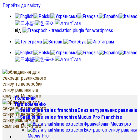
Перейти до вмісту
від
Головний
Про компанію
Слиз натуральних равликів
Mucus Pro Franchise
Франчайзинг Mucus pro
Екстрактор слизу равлика
Mucus Pro