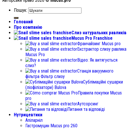
Авторське право 2026 ©
mucus.pro
Пошук:
Головний
Про компанію
Слиз натуральних равликів
Mucus Pro Franchise
Франчайзинг Mucus pro
Екстрактор слизу равлика
Mucus Pro
Відео: Як витягується
слиз?
Станція вакуумного
фільтра Фільтр слизу
Сублімаційні сушарки
(ліофілізатори) Bulova
Правила покупки Mucus
pro
Аутсорсинг
Питання та відповіді
Нутрицевтики
Апіларніл
Гастромуцин Mucus pro 260