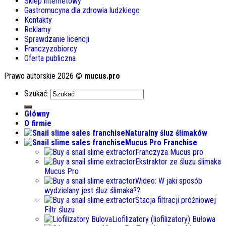
Sklep internetowy
Gastromucyna dla zdrowia ludzkiego
Kontakty
Reklamy
Sprawdzanie licencji
Franczyzobiorcy
Oferta publiczna
Prawo autorskie 2026 ©
mucus.pro
Szukać:
Główny
O firmie
Naturalny śluz ślimaków
Mucus Pro Franchise
Franczyza Mucus pro
Ekstraktor ze śluzu ślimaka
Mucus Pro
Wideo: W jaki sposób
wydzielany jest śluz ślimaka??
Stacja filtracji próżniowej
Filtr śluzu
Liofilizatory (liofilizatory) Bułowa