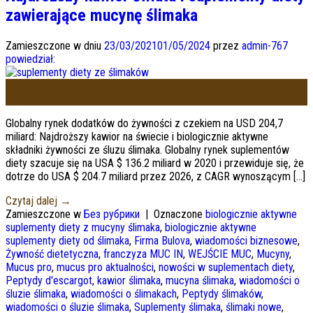
zawierające mucynę ślimaka
Zamieszczone w dniu
23/03/2021
01/05/2024
przez
admin-767
powiedział:
23
Marzec
Globalny rynek dodatków do żywności z czekiem na USD 204,7
miliard: Najdroższy kawior na świecie i biologicznie aktywne
składniki żywności ze śluzu ślimaka. Globalny rynek suplementów
diety szacuje się na USA $ 136.2 miliard w 2020 i przewiduje się, że
dotrze do USA $ 204.7 miliard przez 2026, z CAGR wynoszącym […]
Czytaj dalej
→
Zamieszczone w
Без рубрики
|
Oznaczone
biologicznie aktywne
suplementy diety z mucyny ślimaka
,
biologicznie aktywne
suplementy diety od ślimaka
,
Firma Bulova
,
wiadomości biznesowe
,
Żywność dietetyczna
,
franczyza MUC IN
,
WEJŚCIE MUC
,
Mucyny
,
Mucus pro
,
mucus pro aktualności
,
nowości w suplementach diety
,
Peptydy d'escargot
,
kawior ślimaka
,
mucyna ślimaka
,
wiadomości o
śluzie ślimaka
,
wiadomości o ślimakach
,
Peptydy ślimaków
,
wiadomości o śluzie ślimaka
,
Suplementy ślimaka
,
ślimaki nowe
,