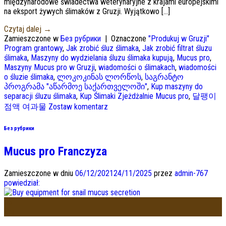
międzynarodowe świadectwa weterynaryjne z krajami europejskimi
na eksport żywych ślimaków z Gruzji. Wyjątkowo […]
Czytaj dalej
→
Zamieszczone w
Без рубрики
|
Oznaczone
"Produkuj w Gruzji"
Program grantowy
,
Jak zrobić śluz ślimaka
,
Jak zrobić filtrat śluzu
ślimaka
,
Maszyny do wydzielania śluzu ślimaka kupują
,
Mucus pro
,
Maszyny Mucus pro w Gruzji
,
wiadomości o ślimakach
,
wiadomości
o śluzie ślimaka
,
ლოკოკინას ლორწოს
,
საგრანტო
პროგრამა "აწარმოე საქართველოში"
,
Kup maszyny do
separacji śluzu ślimaka
,
Kup Ślimaki Zjeżdżalnie Mucus pro
,
달팽이
점액 여과물
Zostaw komentarz
Без рубрики
Mucus pro Franczyza
Zamieszczone w dniu
06/12/2021
24/11/2025
przez
admin-767
powiedział:
06
Gru