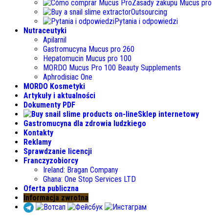
Zasady zakupu Mucus pro
Outsourcing
Pytania i odpowiedzi
Nutraceutyki
Apilarnil
Gastromucyna Mucus pro 260
Hepatomucin Mucus pro
100
MORDO Mucus Pro
100
Beauty Supplements
Aphrodisiac One
MORDO Kosmetyki
Artykuły i aktualności
Dokumenty PDF
Sklep internetowy
Gastromucyna dla zdrowia ludzkiego
Kontakty
Reklamy
Sprawdzanie licencji
Franczyzobiorcy
Ireland
:
Bragan Company
Ghana
:
One Stop Services LTD
Oferta publiczna
Informacja zwrotna