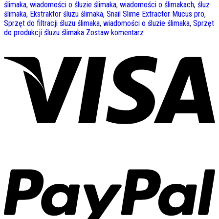
ślimaka
,
wiadomości o śluzie ślimaka
,
wiadomości o ślimakach
,
śluz
ślimaka
,
Ekstraktor śluzu ślimaka
,
Snail Slime Extractor Mucus pro
,
Sprzęt do filtracji śluzu ślimaka
,
wiadomości o śluzie ślimaka
,
Sprzęt
do produkcji śluzu ślimaka
Zostaw komentarz