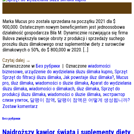
27
kwiecień
Marka Mucus pro została sprzedana na początku 2021 dla $
900,000. Ostatecznym nowym beneficjentem jest jednoosobowa
działalność gospodarcza Bila M. Dynamicznie rozwijająca się firma
Bulova zwiększyła swoje obroty z produkcji i sprzedaży suchego
proszku śluzu ślimakowego oraz suplementów diety z surowców
ślimakowych o 50%, do $ 800,000 w 2020. […]
Czytaj dalej
→
Zamieszczone w
Без рубрики
|
Oznaczone
wiadomości
biznesowe
,
urządzenie do wydzielania śluzu ślimaka kupno
,
Sprzęt
Sprzęt do filtracji śluzu ślimaka
,
Jak powstaje śluz ślimaka?
,
Mucus
pro
,
śluz ślimaka
,
wiadomości o śluzie ślimaka
,
Aparat do wydzielania
śluzu ślimaka
,
wiadomości o ślimakach
,
śluz ślimaka
,
Sprzęt do
produkcji śluzu ślimaka
,
wiadomości o śluzie ślimaka
,
экстрактор
слизи улиток
,
달팽이 점액
,
달팽이 점액은 어떻게 생성됩니까?
Zostaw komentarz
Без рубрики
Najdroższy kawior świata i suplementy diety