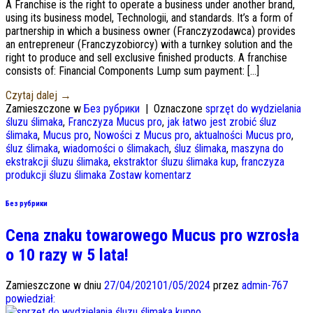
A Franchise is the right to operate a business under another brand
,
using its business model
, Technologii,
and standards
.
It’s a form of
partnership in which a business owner
(Franczyzodawca)
provides
an entrepreneur
(Franczyzobiorcy)
with a turnkey solution and the
right to produce and sell exclusive finished products
.
A franchise
consists of
:
Financial Components Lump sum payment
: […]
Czytaj dalej
→
Zamieszczone w
Без рубрики
|
Oznaczone
sprzęt do wydzielania
śluzu ślimaka
,
Franczyza Mucus pro
,
jak łatwo jest zrobić śluz
ślimaka
,
Mucus pro
,
Nowości z Mucus pro
,
aktualności Mucus pro
,
śluz ślimaka
,
wiadomości o ślimakach
,
śluz ślimaka
,
maszyna do
ekstrakcji śluzu ślimaka
,
ekstraktor śluzu ślimaka kup
,
franczyza
produkcji śluzu ślimaka
Zostaw komentarz
Без рубрики
Cena znaku towarowego Mucus pro wzrosła
o 10 razy w 5 lata!
Zamieszczone w dniu
27/04/2021
01/05/2024
przez
admin-767
powiedział: