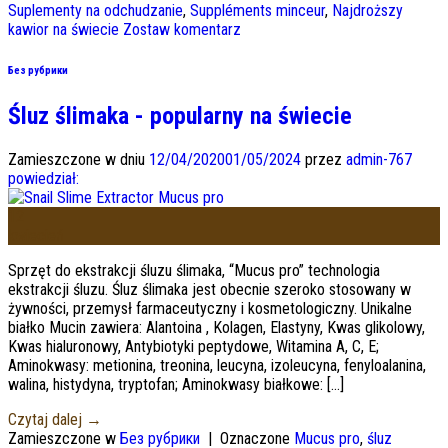
Suplementy na odchudzanie
,
Suppléments minceur
,
Najdroższy
kawior na świecie
Zostaw komentarz
Без рубрики
Śluz ślimaka - popularny na świecie
Zamieszczone w dniu
12/04/2020
01/05/2024
przez
admin-767
powiedział:
12
kwiecień
Sprzęt do ekstrakcji śluzu ślimaka, “Mucus pro” technologia
ekstrakcji śluzu. Śluz ślimaka jest obecnie szeroko stosowany w
żywności, przemysł farmaceutyczny i kosmetologiczny. Unikalne
białko Mucin zawiera: Alantoina , Kolagen, Elastyny, Kwas glikolowy,
Kwas hialuronowy, Antybiotyki peptydowe, Witamina A, C, E;
Aminokwasy: metionina, treonina, leucyna, izoleucyna, fenyloalanina,
walina, histydyna, tryptofan; Aminokwasy białkowe: […]
Czytaj dalej
→
Zamieszczone w
Без рубрики
|
Oznaczone
Mucus pro
,
śluz