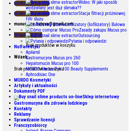
Wideo: W jaki sposób
Informacja zwrotna
wydzielany jest śluz ślimaka??
Stacja filtracji próżniowej
Informacja zwrotna
Filtr śluzu
mucus.pro.bulova@gmail.com
Liofilizatory (liofilizatory) Bułowa
Zasady zakupu Mucus pro
Wózek /
0.00
€
Outsourcing
Pytania i odpowiedzi
Brak produktów w koszyku.
Nutraceutyki
Apilarnil
Wózek
Gastromucyna Mucus pro 260
Hepatomucin Mucus pro
100
Brak produktów w koszyku.
MORDO Mucus Pro
100
Beauty Supplements
Aphrodisiac One
MORDO Kosmetyki
Artykuły i aktualności
Dokumenty PDF
Sklep internetowy
Gastromucyna dla zdrowia ludzkiego
Kontakty
Reklamy
Sprawdzanie licencji
Franczyzobiorcy
Ireland
:
Bragan Company