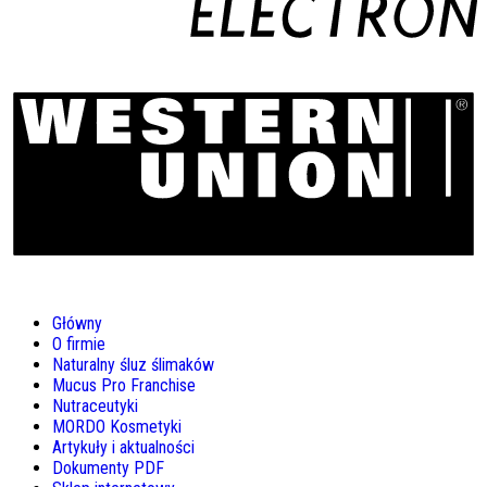
Główny
O firmie
Naturalny śluz ślimaków
Mucus Pro Franchise
Nutraceutyki
MORDO Kosmetyki
Artykuły i aktualności
Dokumenty PDF