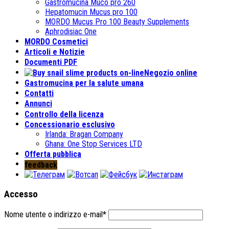
Gastromucina Muco pro 260
Hepatomucin Mucus pro
100
MORDO Mucus Pro
100
Beauty Supplements
Aphrodisiac One
MORDO Cosmetici
Articoli e Notizie
Documenti PDF
Negozio online
Gastromucina per la salute umana
Contatti
Annunci
Controllo della licenza
Concessionario esclusivo
Irlanda:
Bragan Company
Ghana:
One Stop Services LTD
Offerta pubblica
feedback
Accesso
Nome utente o indirizzo e-mail
*