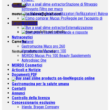
Stazione di filtraggio
feedback
sottovuoto Filtro per muco
Liofilizzatori (liofilizzatore) Bulova
mucus.pro.bulova@gmail.com
Regole per l'acquisto di
Mucus pro
Carretto /
0.00
€
Esternalizzazione
Nessun prodotto nel carrello.
Domande e risposte
Nutraceutici
Carretto
Apilarnil
Gastromucina Muco pro 260
Hepatomucin Mucus pro
100
Nessun prodotto nel carrello.
MORDO Mucus Pro
100
Beauty Supplements
Aphrodisiac One
MORDO Cosmetici
Articoli e Notizie
Documenti PDF
Negozio online
Gastromucina per la salute umana
Contatti
Annunci
Controllo della licenza
Concessionario esclusivo
Irlanda:
Bragan Company