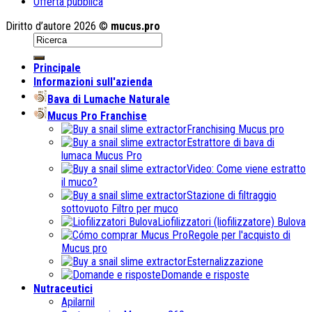
Offerta pubblica
Diritto d’autore 2026 ©
mucus.pro
Principale
Informazioni sull'azienda
Bava di Lumache Naturale
Mucus Pro Franchise
Franchising Mucus pro
Estrattore di bava di
lumaca Mucus Pro
Video: Come viene estratto
il muco?
Stazione di filtraggio
sottovuoto Filtro per muco
Liofilizzatori (liofilizzatore) Bulova
Regole per l'acquisto di
Mucus pro
Esternalizzazione
Domande e risposte
Nutraceutici
Apilarnil