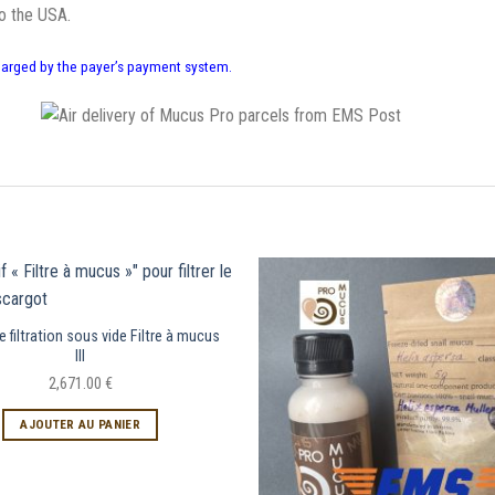
to the USA
.
harged by the payer’s payment system
.
e filtration sous vide Filtre à mucus
III
2,671.00
€
AJOUTER AU PANIER