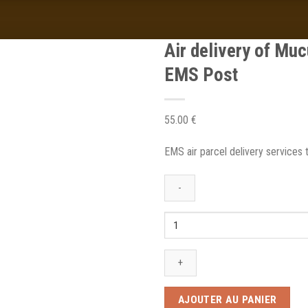
Air delivery of Mu
EMS Post
55.00
€
EMS air parcel delivery services
Air
delivery
of
Mucus
Pro
parcels
AJOUTER AU PANIER