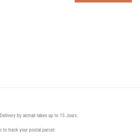
to
the
USA
from
EMS
Post
quantité
Delivery by airmail takes up to
15 Jours.
e to track your postal parcel
.