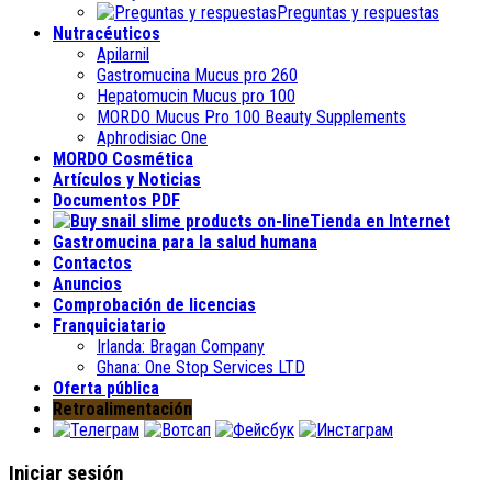
Preguntas y respuestas
Nutracéuticos
Apilarnil
Gastromucina Mucus pro 260
Hepatomucin Mucus pro
100
MORDO Mucus Pro
100
Beauty Supplements
Aphrodisiac One
MORDO Cosmética
Artículos y Noticias
Documentos PDF
Tienda en Internet
Gastromucina para la salud humana
Contactos
Anuncios
Comprobación de licencias
Franquiciatario
Irlanda:
Bragan Company
Ghana:
One Stop Services LTD
Oferta pública
Retroalimentación
Iniciar sesión