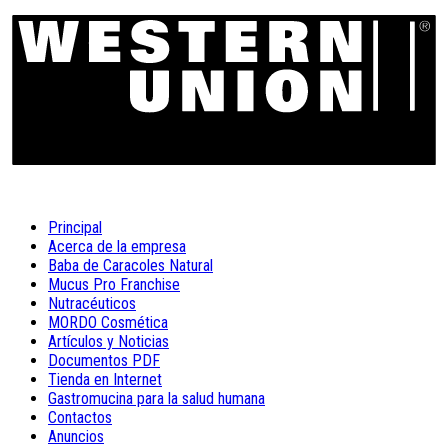
Principal
Acerca de la empresa
Baba de Caracoles Natural
Mucus Pro Franchise
Nutracéuticos
MORDO Cosmética
Artículos y Noticias
Documentos PDF
Tienda en Internet
Gastromucina para la salud humana
Contactos
Anuncios