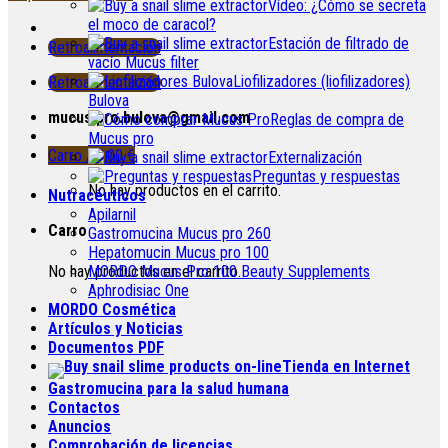
Vídeo: ¿Cómo se secreta
el moco de caracol?
Estación de filtrado de
Retroalimentación
vacío Mucus filter
Liofilizadores (liofilizadores)
Retroalimentación
Bulova
mucus.pro.bulova@gmail.com
Reglas de compra de
Mucus pro
Carro /
0.00
€
Externalización
Preguntas y respuestas
No hay productos en el carrito.
Nutracéuticos
Apilarnil
Carro
Gastromucina Mucus pro 260
Hepatomucin Mucus pro
100
No hay productos en el carrito.
MORDO Mucus Pro
100
Beauty Supplements
Aphrodisiac One
MORDO Cosmética
Artículos y Noticias
Documentos PDF
Tienda en Internet
Gastromucina para la salud humana
Contactos
Anuncios
Comprobación de licencias