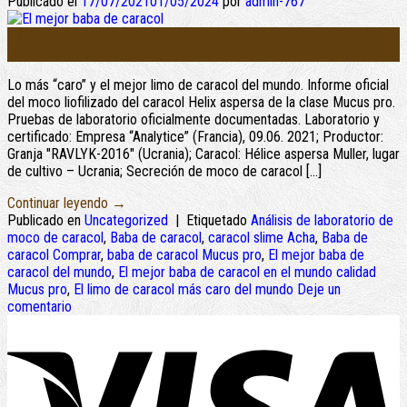
Publicado el
17/07/2021
01/05/2024
por
admin-767
17
Jul
Lo más “caro” y el mejor limo de caracol del mundo. Informe oficial
del moco liofilizado del caracol Helix aspersa de la clase Mucus pro.
Pruebas de laboratorio oficialmente documentadas. Laboratorio y
certificado: Empresa “Analytice” (Francia), 09.06. 2021; Productor:
Granja "RAVLYK-2016" (Ucrania); Caracol: Hélice aspersa Muller, lugar
de cultivo – Ucrania; Secreción de moco de caracol […]
Continuar leyendo
→
Publicado en
Uncategorized
|
Etiquetado
Análisis de laboratorio de
moco de caracol
,
Baba de caracol
,
caracol slime Acha
,
Baba de
caracol Comprar
,
baba de caracol Mucus pro
,
El mejor baba de
caracol del mundo
,
El mejor baba de caracol en el mundo calidad
Mucus pro
,
El limo de caracol más caro del mundo
Deje un
comentario