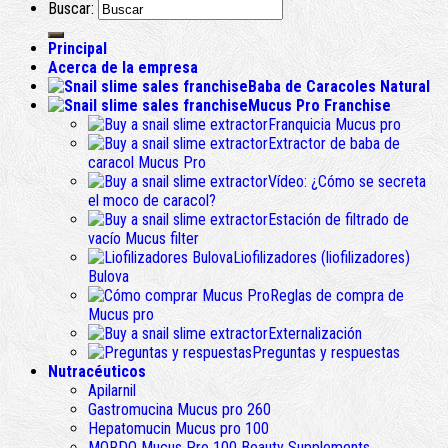
Buscar:
Principal
Acerca de la empresa
Baba de Caracoles Natural
Mucus Pro Franchise
Franquicia Mucus pro
Extractor de baba de
caracol Mucus Pro
Vídeo: ¿Cómo se secreta
el moco de caracol?
Estación de filtrado de
vacío Mucus filter
Liofilizadores (liofilizadores)
Bulova
Reglas de compra de
Mucus pro
Externalización
Preguntas y respuestas
Nutracéuticos
Apilarnil
Gastromucina Mucus pro 260
Hepatomucin Mucus pro
100
MORDO Mucus Pro
100
Beauty Supplements