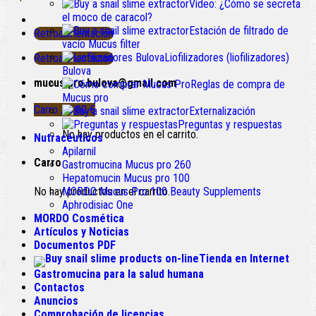
Vídeo: ¿Cómo se secreta
el moco de caracol?
Estación de filtrado de
Retroalimentación
vacío Mucus filter
Liofilizadores (liofilizadores)
Retroalimentación
Bulova
mucus.pro.bulova@gmail.com
Reglas de compra de
Mucus pro
Carro /
0.00
€
Externalización
Preguntas y respuestas
No hay productos en el carrito.
Nutracéuticos
Apilarnil
Carro
Gastromucina Mucus pro 260
Hepatomucin Mucus pro
100
No hay productos en el carrito.
MORDO Mucus Pro
100
Beauty Supplements
Aphrodisiac One
MORDO Cosmética
Artículos y Noticias
Documentos PDF
Tienda en Internet
Gastromucina para la salud humana
Contactos
Anuncios
Comprobación de licencias