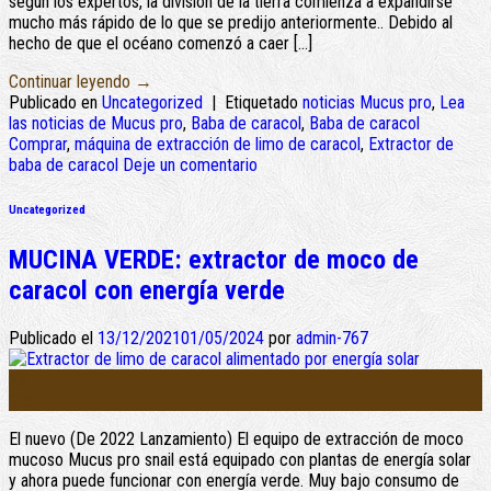
según los expertos, la división de la tierra comienza a expandirse
mucho más rápido de lo que se predijo anteriormente.. Debido al
hecho de que el océano comenzó a caer […]
Continuar leyendo
→
Publicado en
Uncategorized
|
Etiquetado
noticias Mucus pro
,
Lea
las noticias de Mucus pro
,
Baba de caracol
,
Baba de caracol
Comprar
,
máquina de extracción de limo de caracol
,
Extractor de
baba de caracol
Deje un comentario
Uncategorized
MUCINA VERDE: extractor de moco de
caracol con energía verde
Publicado el
13/12/2021
01/05/2024
por
admin-767
13
Dic
El nuevo (De 2022 Lanzamiento) El equipo de extracción de moco
mucoso Mucus pro snail está equipado con plantas de energía solar
y ahora puede funcionar con energía verde. Muy bajo consumo de