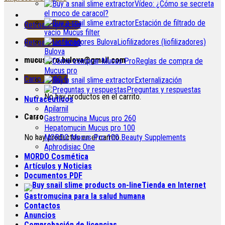
Vídeo: ¿Cómo se secreta
el moco de caracol?
Estación de filtrado de
Retroalimentación
vacío Mucus filter
Liofilizadores (liofilizadores)
Retroalimentación
Bulova
mucus.pro.bulova@gmail.com
Reglas de compra de
Mucus pro
Carro /
0.00
€
Externalización
Preguntas y respuestas
No hay productos en el carrito.
Nutracéuticos
Apilarnil
Carro
Gastromucina Mucus pro 260
Hepatomucin Mucus pro
100
No hay productos en el carrito.
MORDO Mucus Pro
100
Beauty Supplements
Aphrodisiac One
MORDO Cosmética
Artículos y Noticias
Documentos PDF
Tienda en Internet
Gastromucina para la salud humana
Contactos
Anuncios
Comprobación de licencias