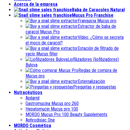
Acerca de la empresa
Baba de Caracoles Natural
Mucus Pro Franchise
Franquicia Mucus pro
Extractor de baba de
caracol Mucus Pro
Vídeo: ¿Cómo se secreta
el moco de caracol?
Estación de filtrado de
vacío Mucus filter
Liofilizadores (liofilizadores)
Bulova
Reglas de compra de
Mucus pro
Externalización
Preguntas y respuestas
Nutracéuticos
Apilarnil
Gastromucina Mucus pro 260
Hepatomucin Mucus pro
100
MORDO Mucus Pro
100
Beauty Supplements
Aphrodisiac One
MORDO Cosmética