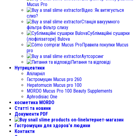
Mucus Pro
Відео: Як витягується
слиз?
Станція вакуумного
фільтра Фільтр слизу
Сублімаційні сушарки
(ліофілізатори) Bulova
Правила покупки Mucus
pro
Аутсорсинг
Питання та відповіді
Нутрицевтики
Апіларніл
Гастромуцин Mucus pro 260
Hepatomucin Mucus pro
100
MORDO Mucus Pro
100
Beauty Supplements
Aphrodisiac One
косметика MORDO
Статті та новини
Документи PDF
Інтернет-магазин
Гастромуцин для здоров'я людини
Контакти