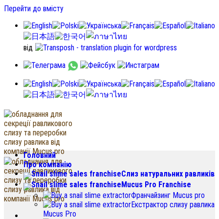
Перейти до вмісту
від
Головний
Про компанію
Слиз натуральних равликів
Mucus Pro Franchise
Франчайзинг Mucus pro
Екстрактор слизу равлика
Mucus Pro