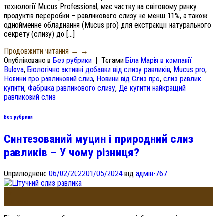
технології Mucus Professional, має частку на світовому ринку
продуктів переробки – равликового слизу не менш 11%, а також
однойменне обладнання (Mucus pro) для екстракції натурального
секрету (слизу) до […]
Продовжити читання →
→
Опубліковано в
Без рубрики
|
Тегами
Біла Марія в компанії
Bulova
,
Біологічно активні добавки від слизу равликів
,
Mucus pro
,
Новини про равликовий слиз
,
Новини від Слиз про
,
слиз равлик
купити
,
Фабрика равликового слизу
,
Де купити найкращий
равликовий слиз
Без рубрики
Синтезований муцин і природний слиз
равликів – У чому різниця?
Оприлюднено
06/02/2022
01/05/2024
від
адмін-767
06
Лютого