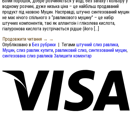
Білий порошок, добре розчиняється у воді, без запаху і кольору у
водному розчині, дуже низька ціна – це найбільш продаваний
продукт під назвою Муцин. Насправді, штучно синтезований муцин
не має нічого спільного з “равликового муцину” – це набір
штучних компонентів, такі як аллантоін і гліколева кислота,
гіалуронова кислота зустрічається рідше (його […]
Продовжити читання →
→
Опубліковано в
Без рубрики
|
Тегами
штучний слиз равлика
,
Муцин
,
слиз равлик купити
,
равликовий слиз
,
синтезований муцин
,
синтезована слиз равликів
Залишити коментар