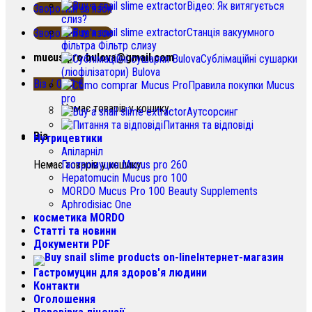
Відео: Як витягується
Зворотній зв'язок
слиз?
Станція вакуумного
Зворотній зв'язок
фільтра Фільтр слизу
mucus.pro.bulova@gmail.com
Сублімаційні сушарки
(ліофілізатори) Bulova
Віз /
0.00
€
Правила покупки Mucus
pro
Немає товарів у кошику.
Аутсорсинг
Питання та відповіді
Віз
Нутрицевтики
Апіларніл
Немає товарів у кошику.
Гастромуцин Mucus pro 260
Hepatomucin Mucus pro
100
MORDO Mucus Pro
100
Beauty Supplements
Aphrodisiac One
косметика MORDO
Статті та новини
Документи PDF
Інтернет-магазин
Гастромуцин для здоров'я людини
Контакти
Оголошення