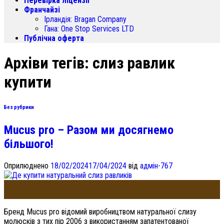
Перевірка ліцензії
Франчайзі
Ірландія:
Bragan Company
Гана:
One Stop Services LTD
Публічна оферта
Архіви тегів:
слиз равлик
купити
Без рубрики
Mucus pro – Разом ми досягнемо
більшого!
Оприлюднено
18/02/2024
17/04/2024
від
адмін-767
18
Лютого
Бренд Mucus pro відомий виробництвом натуральної слизу
молюсків з тих пір 2006 з використанням запатентованої