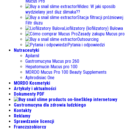
Mucus Pro
Wideo: W jaki sposób
wydzielany jest śluz ślimaka??
Stacja filtracji próżniowej
Filtr śluzu
Liofilizatory (liofilizatory) Bułowa
Zasady zakupu Mucus pro
Outsourcing
Pytania i odpowiedzi
Nutraceutyki
Apilarnil
Gastromucyna Mucus pro 260
Hepatomucin Mucus pro
100
MORDO Mucus Pro
100
Beauty Supplements
Aphrodisiac One
MORDO Kosmetyki
Artykuły i aktualności
Dokumenty PDF
Sklep internetowy
Gastromucyna dla zdrowia ludzkiego
Kontakty
Reklamy
Sprawdzanie licencji
Franczyzobiorcy