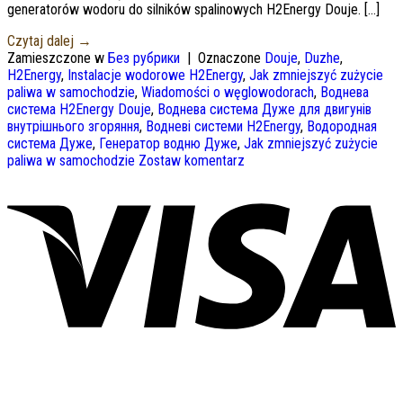
generatorów wodoru do silników spalinowych H2Energy Douje. […]
Czytaj dalej
→
Zamieszczone w
Без рубрики
|
Oznaczone
Douje
,
Duzhe
,
H2Energy
,
Instalacje wodorowe H2Energy
,
Jak zmniejszyć zużycie
paliwa w samochodzie
,
Wiadomości o węglowodorach
,
Воднева
система H2Energy Douje
,
Воднева система Дуже для двигунів
внутрішнього згоряння
,
Водневі системи H2Energy
,
Водородная
система Дуже
,
Генератор водню Дуже
,
Jak zmniejszyć zużycie
paliwa w samochodzie
Zostaw komentarz