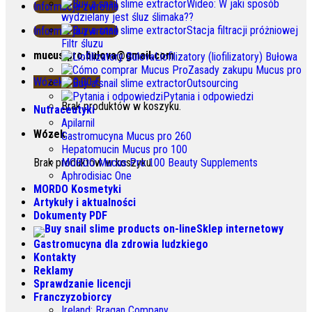
Wideo: W jaki sposób
Informacja zwrotna
wydzielany jest śluz ślimaka??
Stacja filtracji próżniowej
Informacja zwrotna
Filtr śluzu
mucus.pro.bulova@gmail.com
Liofilizatory (liofilizatory) Bułowa
Zasady zakupu Mucus pro
Wózek /
0.00
€
Outsourcing
Pytania i odpowiedzi
Brak produktów w koszyku.
Nutraceutyki
Apilarnil
Wózek
Gastromucyna Mucus pro 260
Hepatomucin Mucus pro
100
Brak produktów w koszyku.
MORDO Mucus Pro
100
Beauty Supplements
Aphrodisiac One
MORDO Kosmetyki
Artykuły i aktualności
Dokumenty PDF
Sklep internetowy
Gastromucyna dla zdrowia ludzkiego
Kontakty
Reklamy
Sprawdzanie licencji
Franczyzobiorcy
Ireland
:
Bragan Company