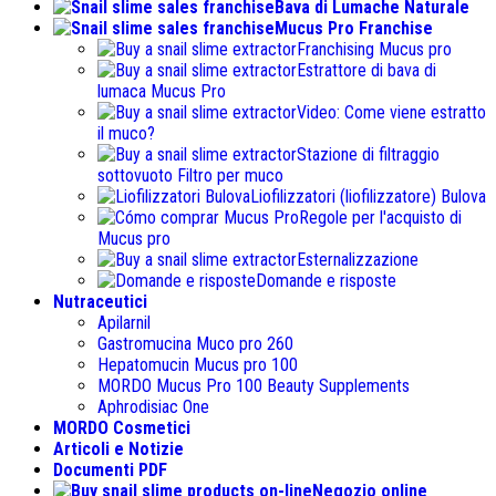
Bava di Lumache Naturale
Mucus Pro Franchise
Franchising Mucus pro
Estrattore di bava di
lumaca Mucus Pro
Video: Come viene estratto
il muco?
Stazione di filtraggio
sottovuoto Filtro per muco
Liofilizzatori (liofilizzatore) Bulova
Regole per l'acquisto di
Mucus pro
Esternalizzazione
Domande e risposte
Nutraceutici
Apilarnil
Gastromucina Muco pro 260
Hepatomucin Mucus pro
100
MORDO Mucus Pro
100
Beauty Supplements
Aphrodisiac One
MORDO Cosmetici
Articoli e Notizie
Documenti PDF
Negozio online