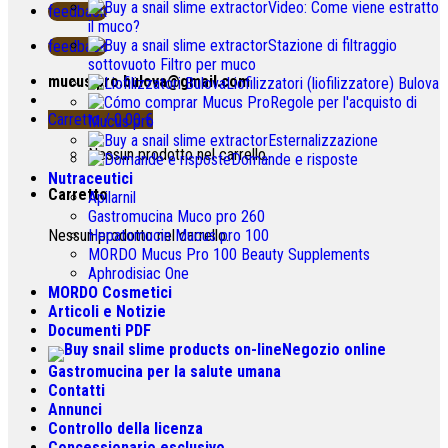
Video: Come viene estratto
feedback
il muco?
Stazione di filtraggio
feedback
sottovuoto Filtro per muco
mucus.pro.bulova@gmail.com
Liofilizzatori (liofilizzatore) Bulova
Regole per l'acquisto di
Carretto /
0.00
€
Mucus pro
Esternalizzazione
Nessun prodotto nel carrello.
Domande e risposte
Nutraceutici
Carretto
Apilarnil
Gastromucina Muco pro 260
Nessun prodotto nel carrello.
Hepatomucin Mucus pro
100
MORDO Mucus Pro
100
Beauty Supplements
Aphrodisiac One
MORDO Cosmetici
Articoli e Notizie
Documenti PDF
Negozio online
Gastromucina per la salute umana
Contatti
Annunci
Controllo della licenza
Concessionario esclusivo