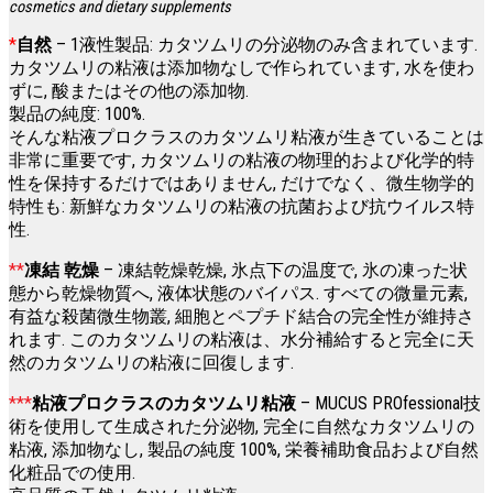
cosmetics and dietary supplements
*
自然
– 1液性製品: カタツムリの分泌物のみ含まれています.
カタツムリの粘液は添加物なしで作られています, 水を使わ
ずに, 酸またはその他の添加物.
製品の純度: 100%.
そんな粘液プロクラスのカタツムリ粘液が生きていることは
非常に重要です, カタツムリの粘液の物理的および化学的特
性を保持するだけではありません, だけでなく、微生物学的
特性も: 新鮮なカタツムリの粘液の抗菌および抗ウイルス特
性.
**
凍結 乾燥
– 凍結乾燥乾燥, 氷点下の温度で, 氷の凍った状
態から乾燥物質へ, 液体状態のバイパス. すべての微量元素,
有益な殺菌微生物叢, 細胞とペプチド結合の完全性が維持さ
れます. このカタツムリの粘液は、水分補給すると完全に天
然のカタツムリの粘液に回復します.
***
粘液プロクラスのカタツムリ粘液
– MUCUS PROfessional技
術を使用して生成された分泌物, 完全に自然なカタツムリの
粘液, 添加物なし, 製品の純度 100%, 栄養補助食品および自然
化粧品での使用.