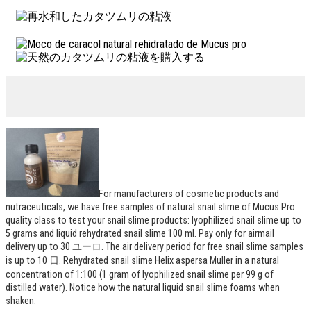
For manufacturers of cosmetic products and
nutraceuticals
,
we have free samples of natural snail slime of Mucus Pro
quality class to test your snail slime products
:
lyophilized snail slime up to
5
grams and liquid rehydrated snail slime
100
ml
.
Pay only for airmail
delivery up to
30 ユーロ.
The air delivery period for free snail slime samples
is up to
10 日.
Rehydrated snail slime Helix aspersa Muller in a natural
concentration of
1:100 (1
gram of lyophilized snail slime per
99
g of
distilled water
).
Notice how the natural liquid snail slime foams when
shaken
.