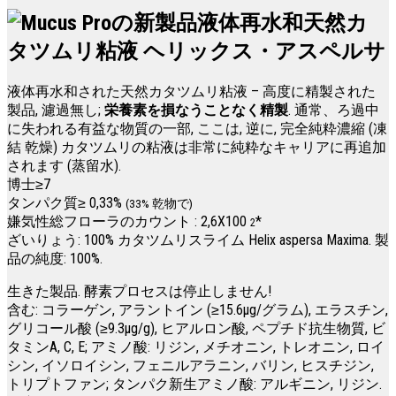
液体再水和天然カ
タツムリ粘液
ヘリックス・アスペルサ
液体再水和された天然カタツムリ粘液 – 高度に精製された
製品, 濾過無し;
栄養素を損なうことなく精製
. 通常、ろ過中
に失われる有益な物質の一部, ここは, 逆に, 完全純粋濃縮 (凍
結 乾燥) カタツムリの粘液は非常に純粋なキャリアに再追加
されます (蒸留水).
博士≥7
タンパク質≥ 0,33%
(33% 乾物で)
嫌気性総フローラのカウント : 2,6Х100
*
2
ざいりょう: 100% カタツムリスライム Helix aspersa Maxima. 製
品の純度: 100%.
生きた製品. 酵素プロセスは停止しません!
含む: コラーゲン, アラントイン (≥15.6μg/グラム), エラスチン,
グリコール酸 (≥9.3μg/g), ヒアルロン酸, ペプチド抗生物質, ビ
タミンA, C, E; アミノ酸: リジン, メチオニン, トレオニン, ロイ
シン, イソロイシン, フェニルアラニン, バリン, ヒスチジン,
トリプトファン; タンパク新生アミノ酸: アルギニン, リジン.