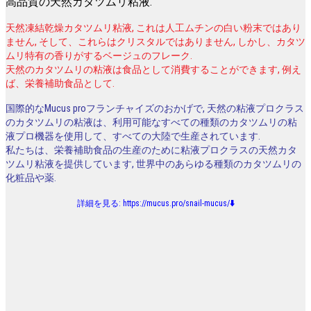
高品質の天然カタツムリ粘液.
天然凍結乾燥カタツムリ粘液, これは人工ムチンの白い粉末ではあり
ません, そして、これらはクリスタルではありません, しかし、カタツ
ムリ特有の香りがするベージュのフレーク.
天然のカタツムリの粘液は食品として消費することができます, 例え
ば、栄養補助食品として.
国際的なMucus proフランチャイズのおかげで, 天然の粘液プロクラス
のカタツムリの粘液は、利用可能なすべての種類のカタツムリの粘
液プロ機器を使用して、すべての大陸で生産されています.
私たちは、栄養補助食品の生産のために粘液プロクラスの天然カタ
ツムリ粘液を提供しています, 世界中のあらゆる種類のカタツムリの
化粧品や薬.
詳細を見る:
https://mucus.pro/snail-mucus/
⬇️