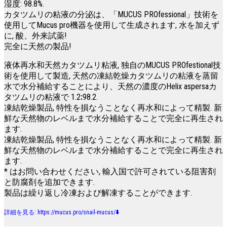
湿度: 98.8%.
カタツムリの粘液の分泌は、「MUCUS PROfessional」技術を
使用してMucus pro機器を使用して生成されます, 水を加えず
に, 酸、外来試薬!
完全に天然の製品!
液体再水和天然カタツムリ粘液, 独自のMUCUS PROfestional技
術を使用して製造, 天然の凍結乾燥カタツムリの粘液を蒸留
水で水分補給することにより、天然の濃度のHelix aspersaカ
タツムリの粘液で 1.2
:
98.2.
凍結乾燥製品, 特性を損なうことなく再水和によって精製. 新
鮮な天然物のレベルまで水分補給することで完全に再生され
ます.
凍結乾燥製品, 特性を損なうことなく再水和によって精製. 新
鮮な天然物のレベルまで水分補給することで完全に再生され
ます.
* はお問い合わせください, 輸入国で許可されている阻害剤
と防腐剤を追加できます.
製品は繰り返し冷凍および解凍することができます.
詳細を見る:
https://mucus.pro/snail-mucus/
⬇️