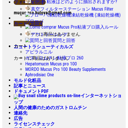
ビデオ: 粘液はどのように抽出されますか?
フィードバック
真空フィルターステーション Mucus Filter
mucus.pro.bulova@gmail.com
凍結乾燥機 (凍結乾燥機)
ブローバ
カート /
0.00
€
粘液プロ購入ルール
カートに商品はありません.
アウトソーシング
質問と回答
カート
ニュートラシューティカルズ
アピラルニル
ガストロムチン粘液プロ 260
カートに商品はありません.
Hepatomucin Mucus pro
100
MORDO Mucus Pro
100
Beauty Supplements
Aphrodisiac One
モルド化粧品
記事とニュース
ドキュメントPDF
インターネットショ
ップ
人間の健康のためのガストロムチン
連絡先
広告
ライセンスチェック