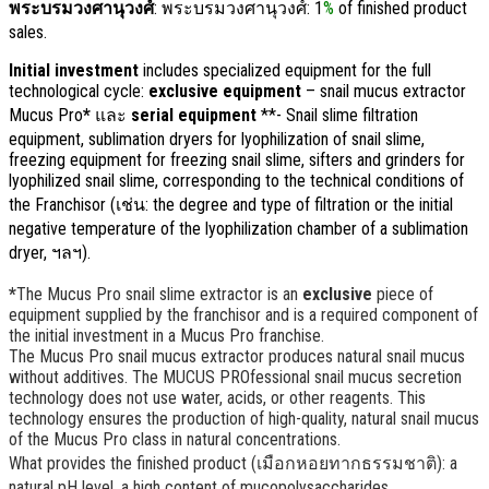
พระบรมวงศานุวงศ์
: พระบรมวงศานุวงศ์: 1
%
of finished product
sales
.
Initial investment
includes specialized equipment for the full
technological cycle
:
exclusive equipment
–
snail mucus extractor
Mucus Pro
*
และ
serial equipment
**-
Snail slime filtration
equipment
,
sublimation dryers for lyophilization of snail slime
,
freezing equipment for freezing snail slime
,
sifters and grinders for
lyophilized snail slime
,
corresponding to the technical conditions of
the Franchisor
(เช่น:
the degree and type of filtration or the initial
negative temperature of the lyophilization chamber of a sublimation
dryer
, ฯลฯ).
*
The Mucus Pro snail slime extractor is an
exclusive
piece of
equipment supplied by the franchisor and is a required component of
the initial investment in a Mucus Pro franchise
.
The Mucus Pro snail mucus extractor produces natural snail mucus
without additives
.
The MUCUS PROfessional snail mucus secretion
technology does not use water
,
acids
,
or other reagents
.
This
technology ensures the production of high-quality
,
natural snail mucus
of the Mucus Pro class in natural concentrations
.
What provides the finished product
(เมือกหอยทากธรรมชาติ):
a
natural pH level
,
a high content of mucopolysaccharides
,