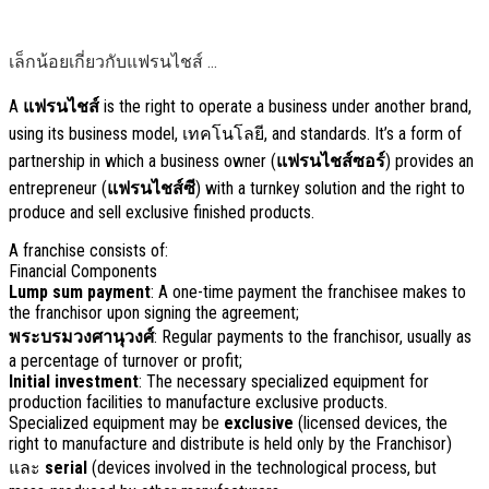
เล็กน้อยเกี่ยวกับแฟรนไชส์ …
A
แฟรนไชส์
is the right to operate a business under another brand
,
using its business model
, เทคโนโลยี,
and standards
.
It’s a form of
partnership in which a business owner
(
แฟรนไชส์ซอร์
)
provides an
entrepreneur
(
แฟรนไชส์ซี
)
with a turnkey solution and the right to
produce and sell exclusive finished products
.
A franchise consists of
:
Financial Components
Lump sum payment
:
A one-time payment the franchisee makes to
the franchisor upon signing the agreement
;
พระบรมวงศานุวงศ์
:
Regular payments to the franchisor
,
usually as
a percentage of turnover or profit
;
Initial investment
:
The necessary specialized equipment for
production facilities to manufacture exclusive products
.
Specialized equipment may be
exclusive
(
licensed devices
,
the
right to manufacture and distribute is held only by the Franchisor
)
และ
serial
(
devices involved in the technological process
,
but