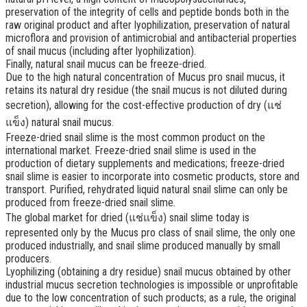
preservation of the integrity of cells and peptide bonds both in the
raw original product and after lyophilization
,
preservation of natural
microflora and provision of antimicrobial and antibacterial properties
of snail mucus
(
including after lyophilization
).
Finally
,
natural snail mucus can be freeze-dried
.
Due to the high natural concentration of Mucus pro snail mucus
,
it
retains its natural dry residue
(
the snail mucus is not diluted during
secretion
),
allowing for the cost-effective production of dry
(แช่
แข็ง)
natural snail mucus
.
Freeze-dried snail slime is the most common product on the
international market
.
Freeze-dried snail slime is used in the
production of dietary supplements and medications
;
freeze-dried
snail slime is easier to incorporate into cosmetic products
,
store and
transport
.
Purified
,
rehydrated liquid natural snail slime can only be
produced from freeze-dried snail slime
.
The global market for dried
(แช่แข็ง)
snail slime today is
represented only by the Mucus pro class of snail slime
,
the only one
produced industrially
,
and snail slime produced manually by small
producers
.
Lyophilizing
(
obtaining a dry residue
)
snail mucus obtained by other
industrial mucus secretion technologies is impossible or unprofitable
due to the low concentration of such products
;
as a rule
,
the original