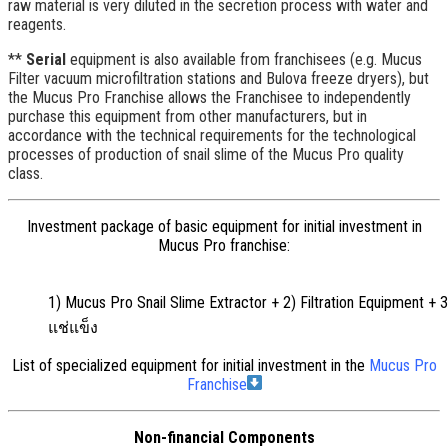
raw material is very diluted in the secretion process with water and
reagents
.
**
Serial
equipment is also available from franchisees
(
e.g
.
Mucus
Filter vacuum microfiltration stations and Bulova freeze dryers
),
but
the Mucus Pro Franchise allows the Franchisee to independently
purchase this equipment from other manufacturers
,
but in
accordance with the technical requirements for the technological
processes of production of snail slime of the Mucus Pro quality
class
.
Investment package of basic equipment for initial investment in
Mucus Pro franchise
:
1)
Mucus Pro Snail Slime Extractor
+ 2)
Filtration Equipment
+ 3
แช่แข็ง
List of specialized equipment for initial investment in the
Mucus Pro
Franchise
Non-financial Components