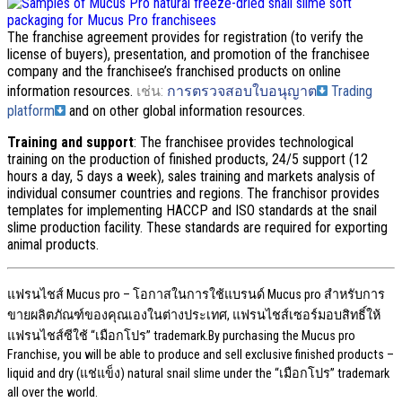
The franchise agreement provides for registration
(
to verify the
license of buyers
),
presentation
,
and promotion of the franchisee
company and the franchisee’s franchised products on online
information resources
.
เช่น:
การตรวจสอบใบอนุญาต
Trading
platform
and on other global information resources
.
Training and support
:
The franchisee provides technological
training on the production of finished products
, 24/5
support
(12
hours a day
, 5
days a week
),
sales training and markets analysis of
individual consumer countries and regions
.
The franchisor provides
templates for implementing HACCP and ISO standards at the snail
slime production facility
.
These standards are required for exporting
animal products
.
แฟรนไชส์ Mucus pro – โอกาสในการใช้แบรนด์ Mucus pro สําหรับการ
ขายผลิตภัณฑ์ของคุณเองในต่างประเทศ, แฟรนไชส์เซอร์มอบสิทธิ์ให้
แฟรนไชส์ซีใช้ “เมือกโปร”
trademark.By purchasing the Mucus pro
Franchise
,
you will be able to produce and sell exclusive finished products –
liquid and dry
(แช่แข็ง)
natural snail slime under the
“เมือกโปร”
trademark
all over the world
.