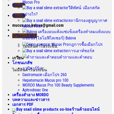
Mucus Pro
ฟีดแบ็ค
วีดิทัศน์: เมือกสกัด
อย่างไร?
ฟีดแบ็ค
สถานีกรองสูญญากาศ
mucus.pro.bulova@gmail.com
Mucus Filter
เครื่องทําลมแห้งแบบ
เกวียน /
0.00
€
แช่แข็ง (ไลโอฟิไลเซอร์) Bulova
กฎการซื้อเมือกโปร
ไม่มีสินค้าในรถเข็น.
การเอาท์ซอร์ส
คําถามและคําตอบ
เกวียน
โภชนเภสัช
อาปิลาร์นิล
ไม่มีสินค้าในรถเข็น.
Gastromucin เมือกโปร 260
Hepatomucin Mucus pro
100
MORDO Mucus Pro
100
Beauty Supplements
Aphrodisiac One
เครื่องสำอาง MORDO
บทความและข่าวสาร
เอกสาร PDF
ร้านค้าออนไลน์