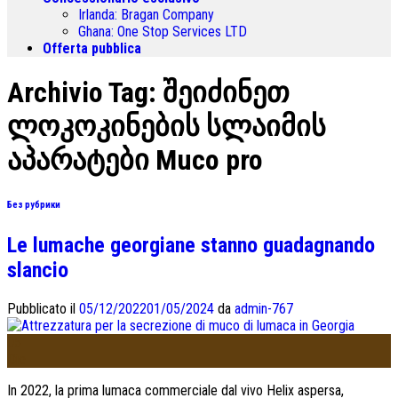
Irlanda:
Bragan Company
Ghana:
One Stop Services LTD
Offerta pubblica
Archivio Tag:
შეიძინეთ
ლოკოკინების სლაიმის
აპარატები Muco pro
Без рубрики
Le lumache georgiane stanno guadagnando
slancio
Pubblicato il
05/12/2022
01/05/2024
da
admin-767
05
Dic
In 2022, la prima lumaca commerciale dal vivo Helix aspersa,