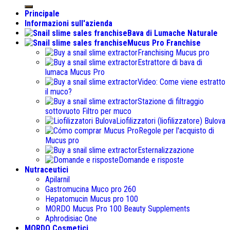
Principale
Informazioni sull'azienda
Bava di Lumache Naturale
Mucus Pro Franchise
Franchising Mucus pro
Estrattore di bava di
lumaca Mucus Pro
Video: Come viene estratto
il muco?
Stazione di filtraggio
sottovuoto Filtro per muco
Liofilizzatori (liofilizzatore) Bulova
Regole per l'acquisto di
Mucus pro
Esternalizzazione
Domande e risposte
Nutraceutici
Apilarnil
Gastromucina Muco pro 260
Hepatomucin Mucus pro
100
MORDO Mucus Pro
100
Beauty Supplements
Aphrodisiac One
MORDO Cosmetici