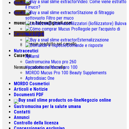
Video: Come viene estratto
feedback
il muco?
Stazione di filtraggio
feedback
sottovuoto Filtro per muco
mucus.pro.bulova@gmail.com
Liofilizzatori (liofilizzatore) Bulova
Regole per l'acquisto di
Carretto /
0.00
€
Mucus pro
Esternalizzazione
Nessun prodotto nel carrello.
Domande e risposte
Nutraceutici
Carretto
Apilarnil
Gastromucina Muco pro 260
Nessun prodotto nel carrello.
Hepatomucin Mucus pro
100
MORDO Mucus Pro
100
Beauty Supplements
Aphrodisiac One
MORDO Cosmetici
Articoli e Notizie
Documenti PDF
Negozio online
Gastromucina per la salute umana
Contatti
Annunci
Controllo della licenza
Concessionario esclusivo