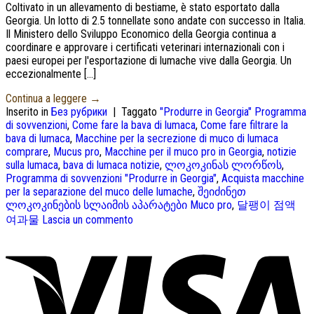
Coltivato in un allevamento di bestiame, è stato esportato dalla
Georgia. Un lotto di 2.5 tonnellate sono andate con successo in Italia.
Il Ministero dello Sviluppo Economico della Georgia continua a
coordinare e approvare i certificati veterinari internazionali con i
paesi europei per l'esportazione di lumache vive dalla Georgia. Un
eccezionalmente […]
Continua a leggere
→
Inserito in
Без рубрики
|
Taggato
"Produrre in Georgia" Programma
di sovvenzioni
,
Come fare la bava di lumaca
,
Come fare filtrare la
bava di lumaca
,
Macchine per la secrezione di muco di lumaca
comprare
,
Mucus pro
,
Macchine per il muco pro in Georgia
,
notizie
sulla lumaca
,
bava di lumaca notizie
,
ლოკოკინას ლორწოს
,
Programma di sovvenzioni "Produrre in Georgia"
,
Acquista macchine
per la separazione del muco delle lumache
,
შეიძინეთ
ლოკოკინების სლაიმის აპარატები Muco pro
,
달팽이 점액
여과물
Lascia un commento