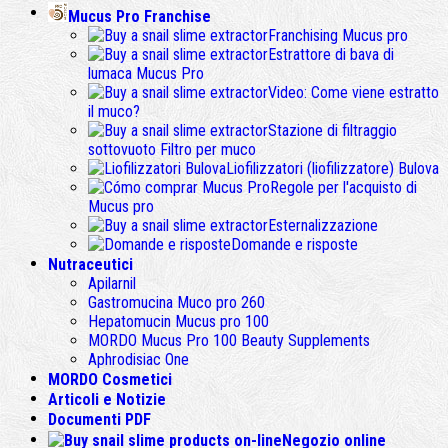
Mucus Pro Franchise
Franchising Mucus pro
Estrattore di bava di
lumaca Mucus Pro
Video: Come viene estratto
il muco?
Stazione di filtraggio
sottovuoto Filtro per muco
Liofilizzatori (liofilizzatore) Bulova
Regole per l'acquisto di
Mucus pro
Esternalizzazione
Domande e risposte
Nutraceutici
Apilarnil
Gastromucina Muco pro 260
Hepatomucin Mucus pro
100
MORDO Mucus Pro
100
Beauty Supplements
Aphrodisiac One
MORDO Cosmetici
Articoli e Notizie
Documenti PDF
Negozio online