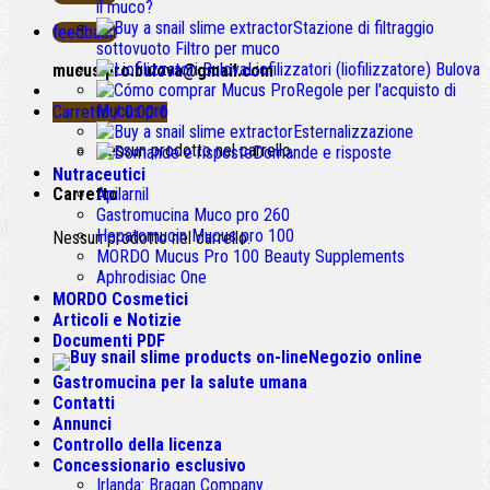
il muco?
Stazione di filtraggio
feedback
sottovuoto Filtro per muco
Liofilizzatori (liofilizzatore) Bulova
mucus.pro.bulova@gmail.com
Regole per l'acquisto di
Mucus pro
Carretto /
0.00
€
Esternalizzazione
Nessun prodotto nel carrello.
Domande e risposte
Nutraceutici
Carretto
Apilarnil
Gastromucina Muco pro 260
Hepatomucin Mucus pro
100
Nessun prodotto nel carrello.
MORDO Mucus Pro
100
Beauty Supplements
Aphrodisiac One
MORDO Cosmetici
Articoli e Notizie
Documenti PDF
Negozio online
Gastromucina per la salute umana
Contatti
Annunci
Controllo della licenza
Concessionario esclusivo
Irlanda:
Bragan Company