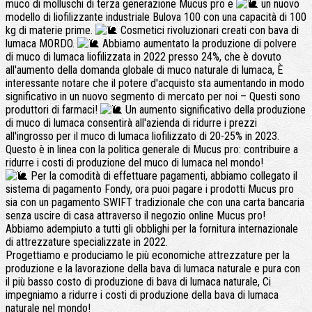
muco di molluschi di terza generazione Mucus pro e
un nuovo
modello di liofilizzante industriale Bulova 100 con una capacità di 100
kg di materie prime.
Cosmetici rivoluzionari creati con bava di
lumaca MORDO.
Abbiamo aumentato la produzione di polvere
di muco di lumaca liofilizzata in 2022 presso 24%, che è dovuto
all'aumento della domanda globale di muco naturale di lumaca, È
interessante notare che il potere d'acquisto sta aumentando in modo
significativo in un nuovo segmento di mercato per noi – Questi sono
produttori di farmaci!
Un aumento significativo della produzione
di muco di lumaca consentirà all'azienda di ridurre i prezzi
all'ingrosso per il muco di lumaca liofilizzato di 20-25% in 2023.
Questo è in linea con la politica generale di Mucus pro: contribuire a
ridurre i costi di produzione del muco di lumaca nel mondo!
Per la comodità di effettuare pagamenti, abbiamo collegato il
sistema di pagamento Fondy, ora puoi pagare i prodotti Mucus pro
sia con un pagamento SWIFT tradizionale che con una carta bancaria
senza uscire di casa attraverso il negozio online Mucus pro!
Abbiamo adempiuto a tutti gli obblighi per la fornitura internazionale
di attrezzature specializzate in 2022.
Progettiamo e produciamo le più economiche attrezzature per la
produzione e la lavorazione della bava di lumaca naturale e pura con
il più basso costo di produzione di bava di lumaca naturale, Ci
impegniamo a ridurre i costi di produzione della bava di lumaca
naturale nel mondo!